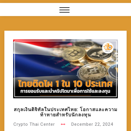
Close
Menu
สกุลเงินดิจิทัลในประเทศไทย: โอกาสและความ
ท้าทายสำหรับนักลงทุน
Crypto Thai Center
December 22, 2024