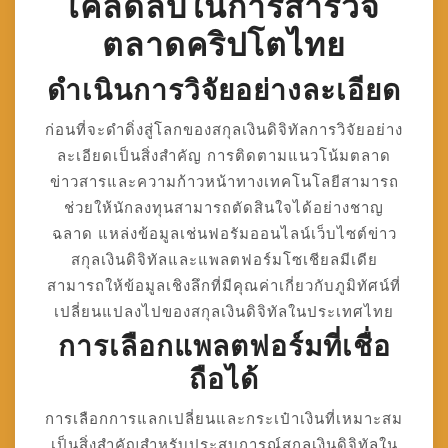
เคล็ดลับในการสำรวจ
ตลาดคริปโตไทย
ดำเนินการวิจัยอย่างละเอียด
ก่อนที่จะดำดิ่งสู่โลกของสกุลเงินดิจิทัลการวิจัยอย่าง
ละเอียดเป็นสิ่งสำคัญ การติดตามแนวโน้มตลาด
ข่าวสารและความก้าวหน้าทางเทคโนโลยีสามารถ
ช่วยให้นักลงทุนสามารถตัดสินใจได้อย่างชาญ
ฉลาด แหล่งข้อมูลเช่นฟอรัมออนไลน์เว็บไซต์ข่าว
สกุลเงินดิจิทัลและแพลตฟอร์มโซเชียลมีเดีย
สามารถให้ข้อมูลเชิงลึกที่มีคุณค่าเกี่ยวกับภูมิทัศน์ที่
เปลี่ยนแปลงไปของสกุลเงินดิจิทัลในประเทศไทย
การเลือกแพลตฟอร์มที่เชื่อ
ถือได้
การเลือกการแลกเปลี่ยนและกระเป๋าเงินที่เหมาะสม
เป็นสิ่งสำคัญสำหรับประสบการณ์สกุลเงินดิจิทัลใน