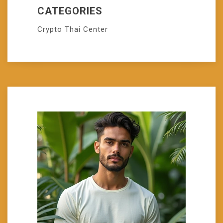
CATEGORIES
Crypto Thai Center