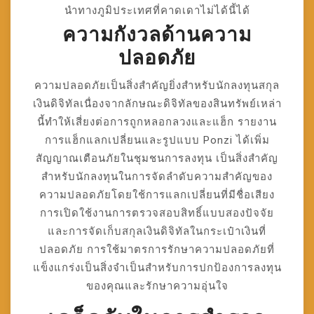
นำทางภูมิประเทศที่คาดเดาไม่ได้นี้ได้
ความกังวลด้านความ
ปลอดภัย
ความปลอดภัยเป็นสิ่งสำคัญยิ่งสำหรับนักลงทุนสกุล
เงินดิจิทัลเนื่องจากลักษณะดิจิทัลของสินทรัพย์เหล่า
นี้ทำให้เสี่ยงต่อการถูกหลอกลวงและแฮ็ก รายงาน
การแฮ็กแลกเปลี่ยนและรูปแบบ Ponzi ได้เพิ่ม
สัญญาณเตือนภัยในชุมชนการลงทุน เป็นสิ่งสำคัญ
สำหรับนักลงทุนในการจัดลำดับความสำคัญของ
ความปลอดภัยโดยใช้การแลกเปลี่ยนที่มีชื่อเสียง
การเปิดใช้งานการตรวจสอบสิทธิ์แบบสองปัจจัย
และการจัดเก็บสกุลเงินดิจิทัลในกระเป๋าเงินที่
ปลอดภัย การใช้มาตรการรักษาความปลอดภัยที่
แข็งแกร่งเป็นสิ่งจำเป็นสำหรับการปกป้องการลงทุน
ของคุณและรักษาความอุ่นใจ