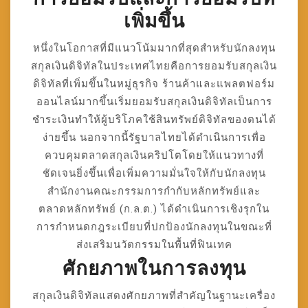
เพิ่มขึ้น
หนึ่งในโอกาสที่มีแนวโน้มมากที่สุดสำหรับนักลงทุน
สกุลเงินดิจิทัลในประเทศไทยคือการยอมรับสกุลเงิน
ดิจิทัลที่เพิ่มขึ้นในหมู่ธุรกิจ ร้านค้าและแพลตฟอร์ม
ออนไลน์มากขึ้นเริ่มยอมรับสกุลเงินดิจิทัลเป็นการ
ชำระเงินทำให้ผู้บริโภคใช้สินทรัพย์ดิจิทัลของตนได้
ง่ายขึ้น นอกจากนี้รัฐบาลไทยได้ดำเนินการเพื่อ
ควบคุมตลาดสกุลเงินคริปโตโดยให้แนวทางที่
ชัดเจนยิ่งขึ้นเพื่อเพิ่มความมั่นใจให้กับนักลงทุน
สำนักงานคณะกรรมการกำกับหลักทรัพย์และ
ตลาดหลักทรัพย์ (ก.ล.ต.) ได้ดำเนินการเชิงรุกใน
การกำหนดกฎระเบียบที่ปกป้องนักลงทุนในขณะที่
ส่งเสริมนวัตกรรมในพื้นที่ฟินเทค
ศักยภาพในการลงทุน
สกุลเงินดิจิทัลแสดงศักยภาพที่สำคัญในฐานะเครื่อง