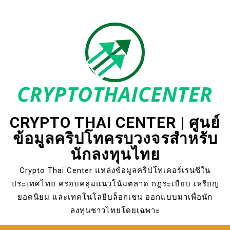
Skip
to
content
CRYPTO THAI CENTER | ศูนย์
ข้อมูลคริปโทครบวงจรสำหรับ
นักลงทุนไทย
Crypto Thai Center แหล่งข้อมูลคริปโทเคอร์เรนซีใน
ประเทศไทย ครอบคลุมแนวโน้มตลาด กฎระเบียบ เหรียญ
ยอดนิยม และเทคโนโลยีบล็อกเชน ออกแบบมาเพื่อนัก
ลงทุนชาวไทยโดยเฉพาะ