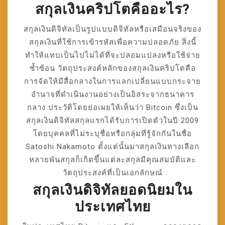
สกุลเงินคริปโตคืออะไร?
สกุลเงินดิจิทัลเป็นรูปแบบดิจิทัลหรือเสมือนจริงของ
สกุลเงินที่ใช้การเข้ารหัสเพื่อความปลอดภัย สิ่งนี้
ทำให้แทบเป็นไปไม่ได้ที่จะปลอมแปลงหรือใช้จ่าย
ซ้ำซ้อน วัตถุประสงค์หลักของสกุลเงินคริปโตคือ
การจัดให้มีสื่อกลางในการแลกเปลี่ยนแบบกระจาย
อำนาจที่ดำเนินงานอย่างเป็นอิสระจากธนาคาร
กลาง ประวัติโดยย่อเผยให้เห็นว่า Bitcoin ซึ่งเป็น
สกุลเงินดิจิทัลสกุลแรกได้รับการเปิดตัวในปี 2009
โดยบุคคลที่ไม่ระบุชื่อหรือกลุ่มที่รู้จักกันในชื่อ
Satoshi Nakamoto ตั้งแต่นั้นมาสกุลเงินทางเลือก
หลายพันสกุลก็เกิดขึ้นแต่ละสกุลมีคุณสมบัติและ
วัตถุประสงค์ที่เป็นเอกลักษณ์
สกุลเงินดิจิทัลยอดนิยมใน
ประเทศไทย