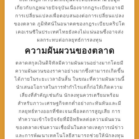
เกี่ยวกับกฎหมายปัจจุบันเนื่องจากกฎระเบียบอาจมี
การเปลี่ยนแปลงเพื่อตอบสนองต่อการเปลี่ยนแปลง
ของตลาด ภูมิทัศน์ในอนาคตของกฎระเบียบคริปโต
เคอเรนซีในประเทศไทยยังคงไม่แน่นอนซึ่งอาจส่ง
ผลกระทบต่อกลยุทธ์การลงทุน
ความผันผวนของตลาด
ตลาดสกุลเงินดิจิทัลมีความผันผวนอย่างมากโดยมี
ความผันผวนของราคาอย่างมากซึ่งสามารถเกิดขึ้น
ได้ภายในระยะเวลาอันสั้น ในขณะที่ความผันผวนนี้
นำเสนอโอกาสในการทำกำไรแต่ก็ก่อให้เกิดความ
เสี่ยงที่สำคัญเช่นกัน นักลงทุนควรเตรียมพร้อม
สำหรับภาวะเศรษฐกิจตกต่ำอย่างกะทันหันและมี
กลยุทธ์ทางออกที่ชัดเจนเพื่อลดการสูญเสีย การ
ทำความเข้าใจปัจจัยที่มีอิทธิพลต่อความผันผวน
ของตลาดเช่นความเชื่อมั่นในตลาดเหตุการณ์ข่าว
และการพัฒนาเทคโนโลยีสามารถช่วยให้นักลงทุน