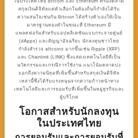
ในประเทศไทย Bitcoin และ Ethereum ครองตลาด
สกุลเงินดิจิทัลแต่ตัวเลือกในท้องถิ่นก็กำลังได้รับ
ความสนใจเช่นกัน Bitcoin ได้สร้างตัวเองให้เป็น
มาตรฐานทองคำในขณะที่ Ethereum มี
แพลตฟอร์มสำหรับแอปพลิเคชันแบบกระจายศูนย์
(dApps) และสัญญาอัจฉริยะ นักลงทุนชาวไทย
กำลังสำรวจ altcoins มากขึ้นเช่น Ripple (XRP)
และ Chainlink (LINK) ซึ่งแสดงเทคโนโลยีที่เป็น
นวัตกรรมและกรณีการใช้งาน แนวโน้มตลาดบ่ง
บอกถึงความนิยมที่เพิ่มขึ้นสำหรับสกุลเงินดิจิทัล
เหล่านี้ซึ่งได้รับแรงหนุนจากความก้าวหน้าทาง
เทคโนโลยีและการยอมรับที่เพิ่มขึ้นในหมู่ธุรกิจและ
ผู้บริโภค
โอกาสสำหรับนักลงทุน
ในประเทศไทย
การยอมรับและการยอมรับที่