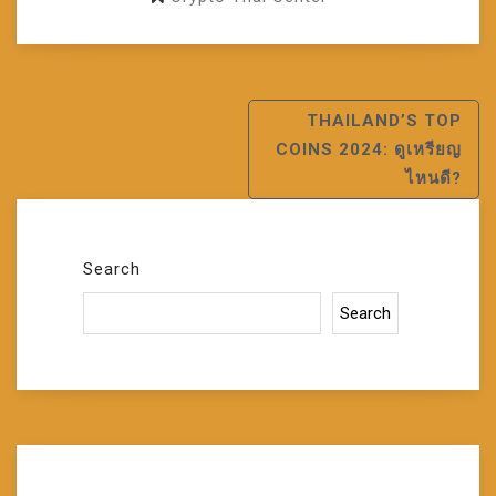
POST
THAILAND’S TOP
NAVIGATION
COINS 2024: ดูเหรียญ
ไหนดี?
Search
Search