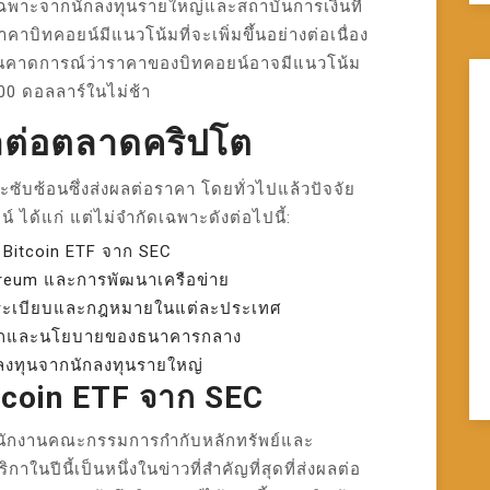
เฉพาะจากนักลงทุนรายใหญ่และสถาบันการเงินที่
คาบิทคอยน์มีแนวโน้มที่จะเพิ่มขึ้นอย่างต่อเนื่อง
คนคาดการณ์ว่าราคาของบิทคอยน์อาจมีแนวโน้ม
00 ดอลลาร์ในไม่ช้า
ีผลต่อตลาดคริปโต
ับซ้อนซึ่งส่งผลต่อราคา โดยทั่วไปแล้วปัจจัย
์ ได้แก่ แต่ไม่จำกัดเฉพาะดังต่อไปนี้:
ิ Bitcoin ETF จาก SEC
reum และการพัฒนาเครือข่าย
ฎระเบียบและกฎหมายในแต่ละประเทศ
ลกและนโยบายของธนาคารกลาง
งทุนจากนักลงทุนรายใหญ่
itcoin ETF จาก SEC
สำนักงานคณะกรรมการกำกับหลักทรัพย์และ
ในปีนี้เป็นหนึ่งในข่าวที่สำคัญที่สุดที่ส่งผลต่อ