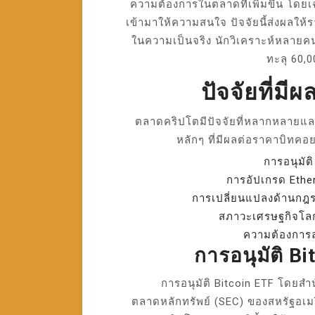
ความต้องการในตลาดที่เพิ่มขึ้น โดย
เข้ามาให้ความสนใจ ปัจจัยนี้ส่งผลให้รา
ในความเป็นจริง นักวิเคราะห์หลาย
ทะลุ 60,0
ปัจจัยที่ม
ตลาดคริปโตมีปัจจัยที่หลากหลายและซ
หลักๆ ที่มีผลต่อราคาบิทคอยน
การอนุมัต
การอัปเกรด Ethe
การเปลี่ยนแปลงด้านก
สภาวะเศรษฐกิจโ
ความต้องการล
การอนุมัติ B
การอนุมัติ Bitcoin ETF โดย
ตลาดหลักทรัพย์ (SEC) ของสหรัฐอเมริกา