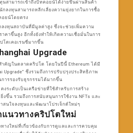
ทุนสามารถเข้าถึงบิทคอยน์ได้ง่ายขึ้นผ่านสินค้า
ห้นักลงทุนสามารถหลีกเลี่ยงความยุ่งยากในการซื้อ
คอยน์โดยตรง
งทุนสถาบันที่มีมูลค่าสูง ซึ่งจะช่วยเพิ่มความ
าขึ้นสูง อีกทั้งยังทำให้เกิดความเชื่อมั่นในการ
ปโตเคอเรนซี่มากขึ้น
hanghai Upgrade
มสำคัญในตลาดคริปโต โดยในปีนี้ Ethereum ได้มี
ai Upgrade” ซึ่งรวมถึงการปรับปรุงประสิทธิภาพ
ารรองรับธุรกรรมได้มากขึ้น
คงระดับเป็นเครือข่ายที่ใช้สำหรับการสร้าง
กยิ่งขึ้น รวมถึงการสนับสนุนการใช้งาน NFTs และ
ัฒนาสนใจลงทุนและพัฒนาโปรเจ็กต์ใหม่ๆ
กแนวทางคริปโตใหม่
ทางใหม่ที่เกี่ยวข้องกับการดูแลและการควบคุม