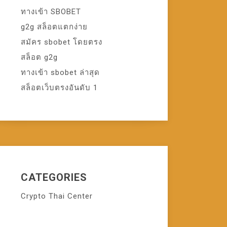
ทางเข้า SBOBET
g2g สล็อตแตกง่าย
สมัคร sbobet โดยตรง
สล็อต g2g
ทางเข้า sbobet ล่าสุด
สล็อตเว็บตรงอันดับ 1
CATEGORIES
Crypto Thai Center