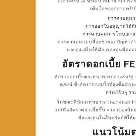
ตลาดคริปโต ซึ่งมีเป้าหมายในการสร้า
เติบโตของตลาดคริป
การควบคุมก
การออกใบอนุญาตให้กับ
การควบคุมการโฆษณาแล
การควบคุมแบบนี้จะช่วยลดปัญหาด
และส่งเสริมให้มีการลงทุนที่ป
อัตราดอกเบี้ย 
อัตราดอกเบี้ยของธนาคารกลางสหรัฐ (FE
คอยน์ ซึ่งอัตราดอกเบี้ยที่สูงขึ้น
ทรัพย์อื่นๆ ร
ในขณะที่นักลงทุนบางส่วนอาจมองว่าบ
แต่เมื่ออัตราดอกเบี้ยขึ้น ราคาของบิ
ที่จะลงทุนในสินทรัพย์ที่
แนวโน้มต