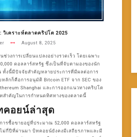
: วิเคราะห์ตลาดคริปโต 2025
er
August 8, 2025
ในช่วงการเปลี่ยนแปลงอย่างรวดเร็ว โดยเฉพาะ
,000 ดอลลาร์สหรัฐ ซึ่งเป็นที่จับตามองของนัก
น ทั้งนี้มีปัจจัยสำคัญหลายประการที่มีผลต่อการ
หลักก็คือการอนุมัติ Bitcoin ETF จาก SEC ของ
ด Ethereum Shanghai และการออกแนวทางคริปโต
บาทสำคัญในการกำหนดทิศทางของตลาดนี้
ทคอยน์ล่าสุด
มีการซื้อขายอยู่ที่ประมาณ 52,000 ดอลลาร์สหรัฐ
าไม่กี่ปีที่ผ่านมา บิทคอยน์ยังคงมีเสถียรภาพและมี