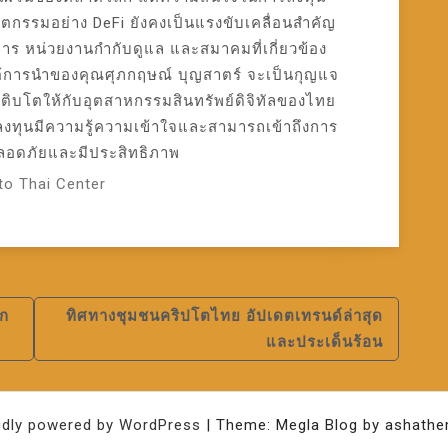
ัตกรรมอย่าง DeFi ยังคงเป็นแรงขับเคลื่อนสำคัญ
าร หน่วยงานกำกับดูแล และสมาคมที่เกี่ยวข้อง
ใต้การนำของคุณศุภกฤษณ์ บุญสาตร์ จะเป็นกุญแจ
ติบโตให้กับอุตสาหกรรมสินทรัพย์ดิจิทัลของไทย
ลงทุนมีความรู้ความเข้าใจและสามารถเข้าถึงการ
ปลอดภัยและมีประสิทธิภาพ
to Thai Center
ลก
ทิศทางชุมชนคริปโตไทย อัปเดตเทรนด์ล่าสุด
และประเด็นร้อน
udly powered by WordPress
|
Theme: Megla Blog by ashathe