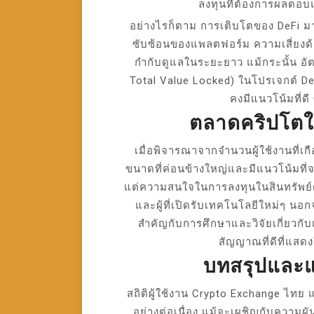
ลงทุนที่ต้องการผลตอบแ
อย่างไรก็ตาม การเติบโตของ DeFi 
ซับซ้อนของแพลตฟอร์ม ความเสี่ยง
กำกับดูแลในระยะยาว แม้กระนั้น อ
Total Value Locked) ในโปรเจกต์ DeFi 
คงมีแนวโน้มที่ดี
ตลาดคริปโตใ
เมื่อพิจารณาจากจำนวนผู้ใช้งานที่เ
ขนาดที่ค่อนข้างใหญ่และมีแนวโน้มท
แต่ความสนใจในการลงทุนในสินทรัพย์ดิ
และผู้ที่เปิดรับเทคโนโลยีใหม่ๆ นอ
สำคัญกับการศึกษาและวิจัยเกี่ยวกับ
สัญญาณที่ดีที่แสดงใ
บทสรุปและ
สถิติผู้ใช้งาน Crypto Exchange ไทย 
อย่างต่อเนื่อง แม้จะเผชิญกับคว