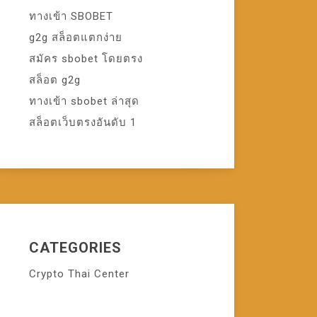
ทางเข้า SBOBET
g2g สล็อตแตกง่าย
สมัคร sbobet โดยตรง
สล็อต g2g
ทางเข้า sbobet ล่าสุด
สล็อตเว็บตรงอันดับ 1
CATEGORIES
Crypto Thai Center